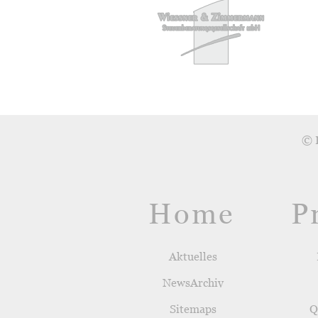
© 
Home
P
Aktuelles
NewsArchiv
Sitemaps
Q