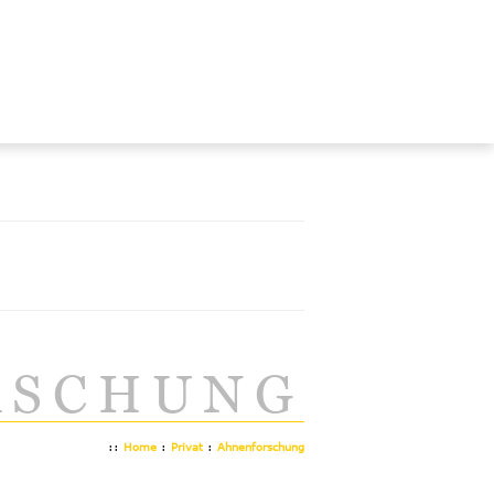
RSCHUNG
::
Home
:
Privat
:
Ahnenforschung