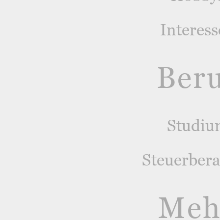
Interes
Ber
Studiu
Steuerber
Meh