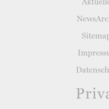
Aktuell
NewsArc
Sitema
Impres
Datensch
Priv