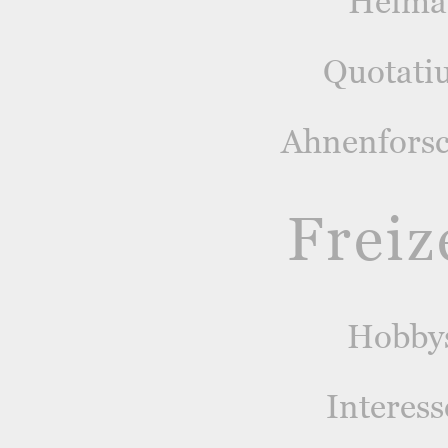
Heima
Quotati
Ahnenfors
Freiz
Hobby
Interes