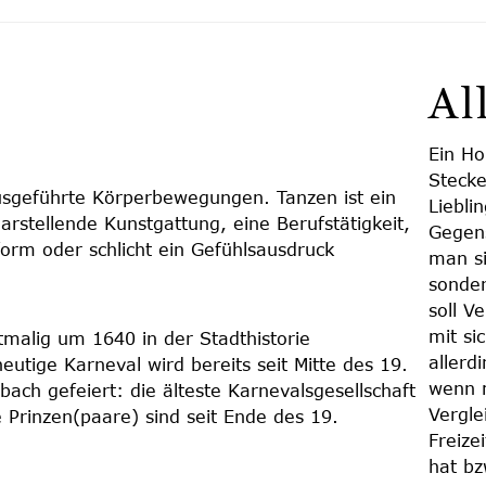
Al
Ein Ho
Stecke
sgeführte Körperbewegungen. Tanzen ist ein
Liebli
arstellende Kunstgattung, eine Berufstätigkeit,
Gegens
form oder schlicht ein Gefühlsausdruck
man si
sonder
soll V
mit si
malig um 1640 in der Stadthistorie
allerd
utige Karneval wird bereits seit Mitte des 19.
wenn m
ach gefeiert: die älteste Karnevalsgesellschaft
Vergle
 Prinzen(paare) sind seit Ende des 19.
Freize
hat bz