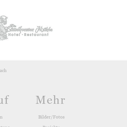
ach
uf
Mehr
um
Bilder/Fotos