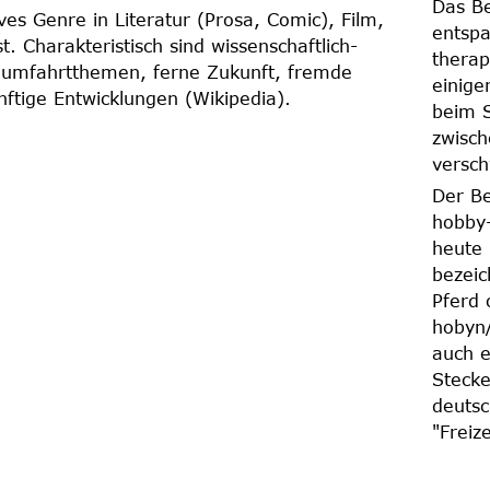
Das Be
ives Genre in Literatur (Prosa, Comic), Film,
entspa
t. Charakteristisch sind wissenschaftlich-
therap
aumfahrtthemen, ferne Zukunft, fremde
einige
nftige Entwicklungen (Wikipedia).
beim 
zwisch
versc
Der Be
hobby-
heute 
bezeic
Pferd 
hobyn/
auch e
Stecke
deutsc
"Freiz